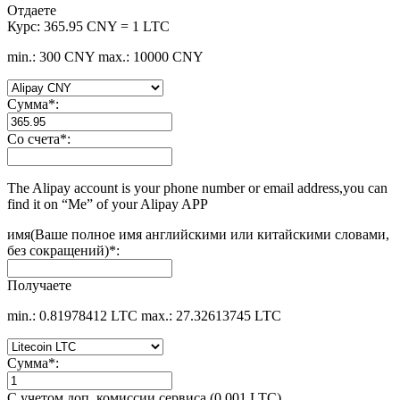
Отдаете
Курс:
365.95 CNY = 1 LTC
min.: 300 CNY
max.: 10000 CNY
Сумма
*
:
Со счета
*
:
The Alipay account is your phone number or email address,you can
find it on “Me” of your Alipay APP
имя(Ваше полное имя английскими или китайскими словами,
без сокращений)
*
:
Получаете
min.: 0.81978412 LTC
max.: 27.32613745 LTC
Сумма
*
:
С учетом доп. комиссии сервиса (0.001 LTC)